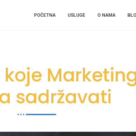
POČETNA
USLUGE
O NAMA
BL
a koje Marketin
a sadržavati