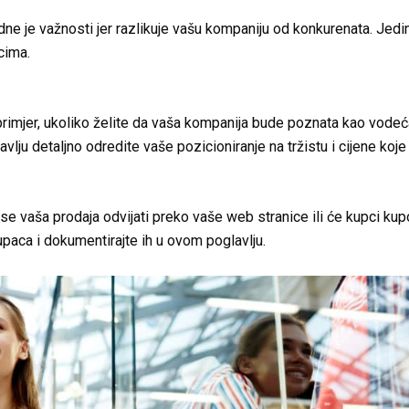
dne je važnosti jer razlikuje vašu kompaniju od konkurenata. Jed
cima.
 primjer, ukoliko želite da vaša kompanija bude poznata kao vodeća
ju detaljno odredite vaše pozicioniranje na tržistu i cijene koje 
se vaša prodaja odvijati preko vaše web stranice ili će kupci kupov
paca i dokumentirajte ih u ovom poglavlju.