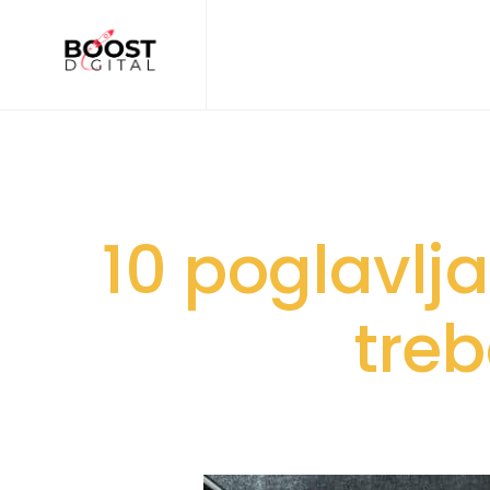
10 poglavlj
treb