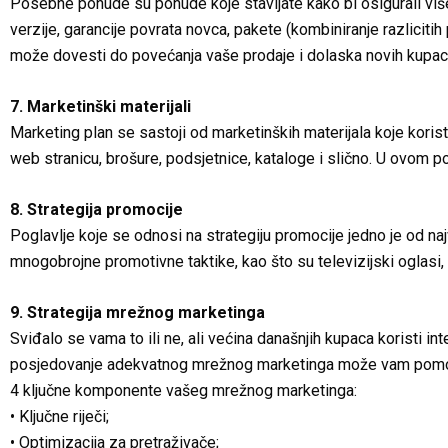
Posebne ponude su ponude koje stavljate kako bi osigurali vi
verzije, garancije povrata novca, pakete (kombiniranje razlicit
može dovesti do povećanja vaše prodaje i dolaska novih kupac
7. Marketinški materijali
Marketing plan se sastoji od marketinških materijala koje koris
web stranicu, brošure, podsjetnice, kataloge i slično. U ovom pog
8. Strategija promocije
Poglavlje koje se odnosi na strategiju promocije jedno je od na
mnogobrojne promotivne taktike, kao što su televizijski oglasi, 
9. Strategija mrežnog marketinga
Sviđalo se vama to ili ne, ali većina današnjih kupaca koristi i
posjedovanje adekvatnog mrežnog marketinga može vam pomoći 
4 ključne komponente vašeg mrežnog marketinga:
• Ključne riječi;
• Optimizacija za pretraživače;