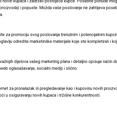
še novih kupaca i zadržali postojeće kupce. Posebne ponude mogu
ih proizvoda) i popuste. Možda vaše poslovanje ne zahtijeva poseb
a.
tite za promociju svog poslovanja trenutnim i potencijalnim kupc
lavlju odredite marketinške materijale koje ste kompletirali i koje 
jvažnijih dijelova vašeg marketing plana i detaljno opisuje način 
web oglasašavanje, socialni mediji i slično.
nternet za pronalazak ili pregledavanje kao i kupovinu novih proiz
u osiguravanju novih kupaca i tržišne konkurentnosti.