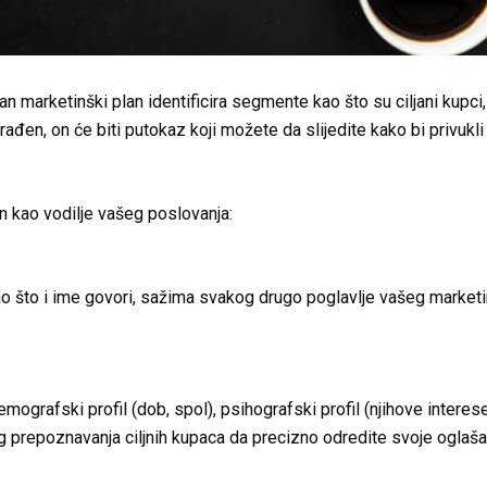
 marketinški plan identificira segmente kao što su ciljani kupci,
zrađen, on će biti putokaz koji možete da slijedite kako bi privukl
an kao vodilje vašeg poslovanja:
kao što i ime govori, sažima svakog drugo poglavlje vašeg market
mografski profil (dob, spol), psihografski profil (njihove interese)
g prepoznavanja ciljnih kupaca da precizno odredite svoje oglaša